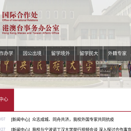
作办学
因公出境
留学境外
留学民大
外籍专家
中心
/07
[新闻中心]
众志成城、同舟共济，我校外国专家共同抗疫
/27
[新闻中心]
我校与宁波诺丁汉大学举行视频会谈 深入探讨合作事