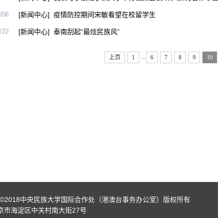
/06
[新闻中心]
疫情防控期间宋敏看望在校留学生​
/22
[新闻中心]
泰南刮起“最炫民族风”
...
上页
1
6
7
8
9
10
ight©2018中央民族大学国际合作处（港澳台事务办公室）版权所有
京市海淀区中关村南大街27号