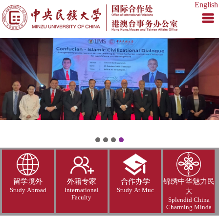
English
留学境外
外籍专家
合作办学
锦绣中华魅力民
Study Abroad
International
Study At Muc
大
Faculty
Splendid China
Charming Minda