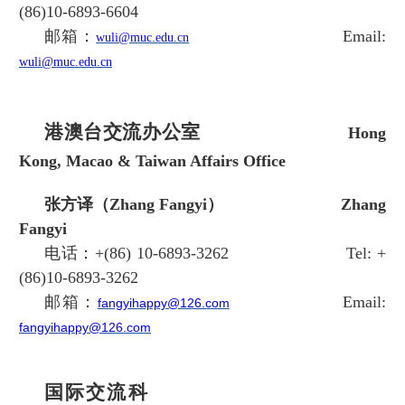
(86)10-6893-6604
邮箱：
Email:
wuli@muc.edu.cn
wuli@muc.edu.cn
港澳台交流办公室
Hong
Kong, Macao & Taiwan Affairs Office
张方译（Zhang Fangyi）
Zhang
Fangyi
电话：+(86) 10-6893-3262 T
el:
+
(86)10-6893-3262
邮箱：
Email:
fangyihappy@126.com
fangyihappy@126.com
国际交流科