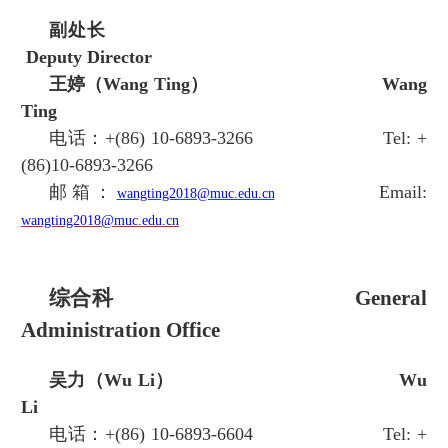
副处长
Deputy Director
王婷（Wang Ting）
Wang
Ting
电话：+(86) 10-6893-3266
Tel:
+
(86)10-6893-3266
邮箱：
Email:
wangting2018@muc.edu.cn
wangting2018@muc.edu.cn
综合科
General
Administration Office
吴力（Wu Li）
Wu
Li
电话：+(86) 10-6893-6604
Tel:
+