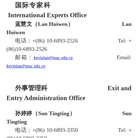
国际专家科
International Experts Office
蓝慧文（Lan Huiwen）
Lan
Huiwen
电话：+(86) 10-6893-2526
Tel:
+
(86)10-6893-2526
邮箱：
Email:
kevinlan@muc.edu.cn
kevinlan@muc.edu.cn
外事管理科
Exit and
Entry Administration Office
孙婷婷（Sun Tingting）
Sun
Tingting
电话：+(86) 10-6893-3350
Tel:
+