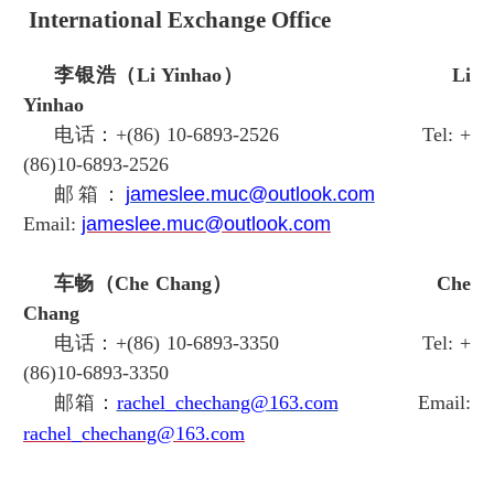
International Exchange Office
李银浩（Li Yinhao）
Li
Yinhao
电话：+(86) 10-6893-2526
Tel:
+
(86)10-6893-2526
邮箱：
jameslee.muc@outlook.com
Email:
jameslee.muc@outlook.com
车畅（Che Chang）
Che
Chang
电话：+(86) 10-6893-3350
Tel:
+
(86)10-6893-3350
邮箱：
rachel_chechang@163.com
Email:
rachel_chechang@163.com