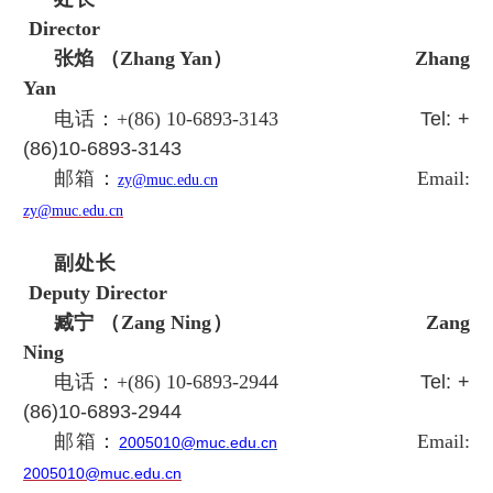
Director
张焰 （Zhang Yan）
Zhang
Yan
电话：+(86) 10-6893-3143
Tel:
+
(86)10-6893-3143
邮箱：
Email:
zy@muc.edu.cn
zy@muc.edu.cn
副处长
Deputy Director
臧宁 （Zang Ning）
Zang
Ning
电话：+(86) 10-6893-2944
Tel:
+
(86)10-6893-2944
邮箱：
Email:
2005010@muc.edu.cn
2005010@muc.edu.cn