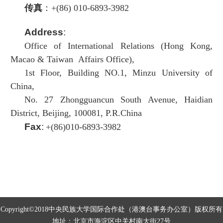
传真
：
+
(
86)
010-6893-3982
Address
:
Office of International Relations (Hong Kong,
Macao & Taiwan Affairs Office),
1st Floor, Building NO.1, Minzu University of
China,
No. 27 Zhongguancun South Avenue, Haidian
District, Beijing,
100081,
P.R.China
Fax
:
+
(86)010-6893-3982
Copyright©2018中央民族大学国际合作处（港澳台事务办公室）版权所有
地址：北京市海淀区中关村南大街27号