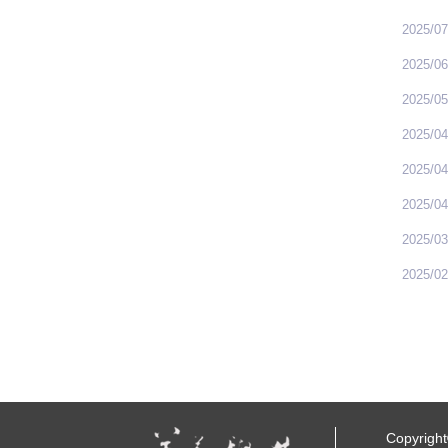
2025/07
2025/06
2025/05
2025/04
2025/04
2025/04
2025/03
2025/02
Copyr