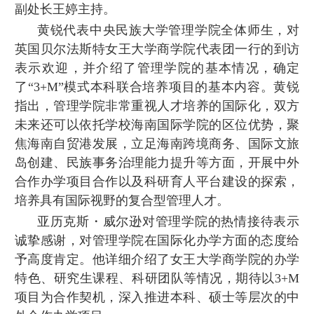
副处长王婷主持。
黄锐代表中央民族大学管理学院全体师生，对
英国贝尔法斯特女王大学商学院代表团一行的到访
表示欢迎，并介绍了管理学院的基本情况，确定
了“3+M”模式本科联合培养项目的基本内容。黄锐
指出，管理学院非常重视人才培养的国际化，双方
未来还可以依托学校海南国际学院的区位优势，聚
焦海南自贸港发展，立足海南跨境商务、国际文旅
岛创建、民族事务治理能力提升等方面，开展中外
合作办学项目合作以及科研育人平台建设的探索，
培养具有国际视野的复合型管理人才。
亚历克斯・威尔逊对管理学院的热情接待表示
诚挚感谢，对管理学院在国际化办学方面的态度给
予高度肯定。他详细介绍了女王大学商学院的办学
特色、研究生课程、科研团队等情况，期待以3+M
项目为合作契机，深入推进本科、硕士等层次的中